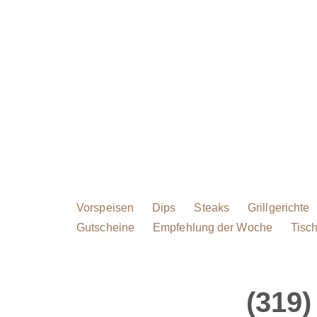
Zum
Inhalt
springen
Vorspeisen
Dips
Steaks
Grillgerichte
Gutscheine
Empfehlung der Woche
Tisch
(319)