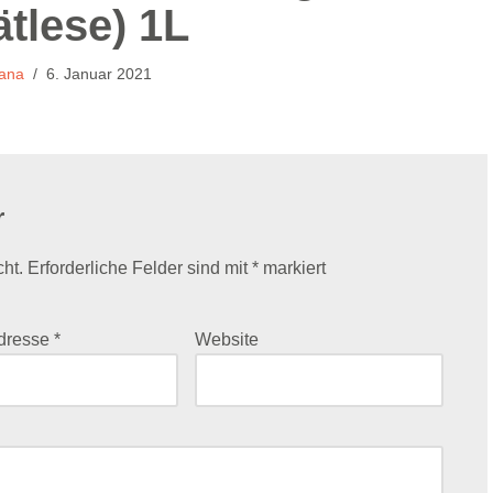
ätlese) 1L
ana
6. Januar 2021
r
cht.
Erforderliche Felder sind mit
*
markiert
Adresse
*
Website