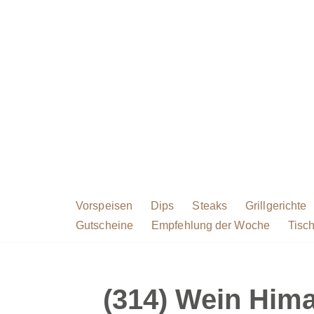
Zum
Inhalt
springen
Vorspeisen
Dips
Steaks
Grillgerichte
Gutscheine
Empfehlung der Woche
Tisch
(314) Wein Him